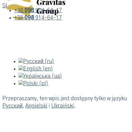
Skip to content
+38
098
914-64-17
+38
098
914-64-17
Przepraszamy, ten wpis jest dostępny tylko w języku
Русский
,
Angielski
i
Ukraiński
.