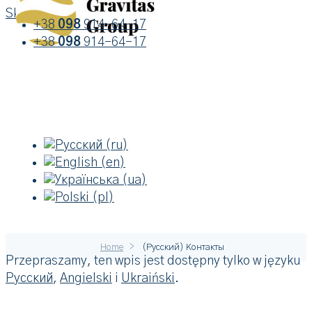
Skip to content
+38
098
914-64-17
+38
098
914-64-17
>
Home
(Русский) Контакты
Przepraszamy, ten wpis jest dostępny tylko w języku
Русский
,
Angielski
i
Ukraiński
.