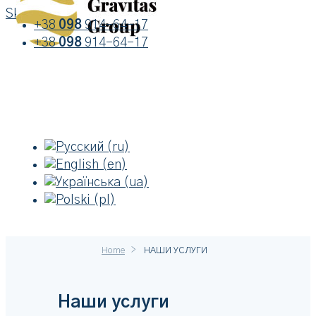
Skip to content
+38
098
914-64-17
+38
098
914-64-17
>
Home
НАШИ УСЛУГИ
Наши услуги