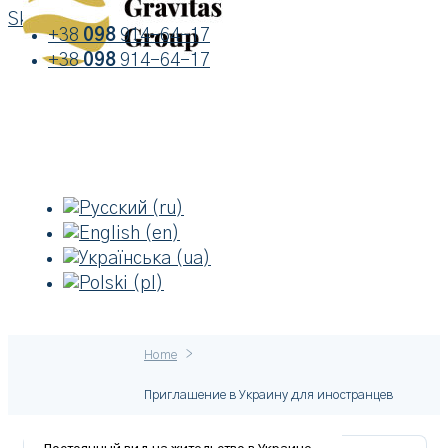
Skip to content
+38
098
914-64-17
+38
098
914-64-17
>
Home
Приглашение в Украину для иностранцев